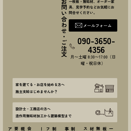
お問い合わせ・ご注文
一枚板・無垢材、オーダー家
具、見学予約などお気軽にお
問合せください。
メールフォーム
090-3650-
4356
月〜土曜 8:30〜17:00（日
曜・祝日休）
家を建てる・お店を始める方へ
施主支給はじめませんか？
設計士・工務店の方へ
造作用無垢材加工から建築模型まで
ス
会
社
概要
・
ア
ク
セ
ー
制
作
フ
ロ
例
制
作
事
ト
一
枚
板
・
無
垢
材
リ
ス