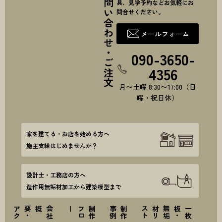
お問い合わせ・ご注文
具、見学予約などお気軽にお
問合せください。
メールフォーム
090-3650-
4356
月〜土曜 8:30〜17:00（日
曜・祝日休）
家を建てる・お店を始める方へ
施主支給はじめませんか？
設計士・工務店の方へ
造作用無垢材加工から建築模型まで
ス
会
社
概要
・
ア
ク
セ
ー
制
作
フ
ロ
例
制
作
事
ト
一
枚
板
・
無
垢
材
リ
ス