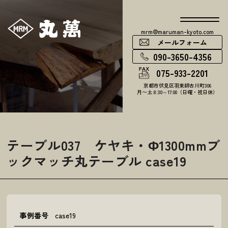
mrm@maruman-kyoto.com
メールフォーム
090-3650-4356
075-933-2201
京都市伏見区羽束師古川町306
月〜土 8:30～17:00（日曜・祝日休）
テーブル037 ケヤキ・Φ1300mmブ
ックマッチ丸テーブル case19
事例番号
case19