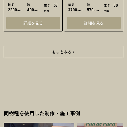
長さ
幅
53
長さ
幅
60
厚さ
厚さ
2200
400
3700
570
mm
mm
mm
mm
mm
mm
詳細を見る
詳細を見る
もっとみる
同樹種を使用した制作・施工事例