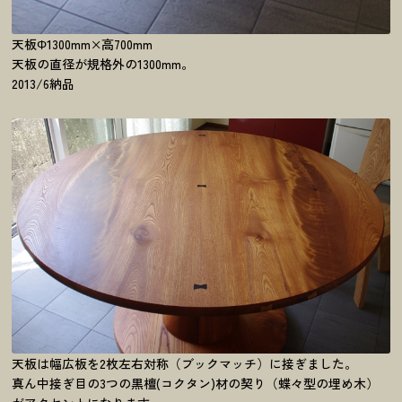
天板Φ1300mm×高700mm
天板の直径が規格外の1300mm。
2013/6納品
天板は幅広板を2枚左右対称（ブックマッチ）に接ぎました。
真ん中接ぎ目の3つの黒檀(コクタン)材の契り（蝶々型の埋め木）