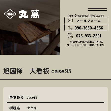
mrm@maruman-kyoto.com
メールフォーム
090-3650-4356
075-933-2201
京都市伏見区羽束師古川町306
月〜土 8:30～17:00（日曜・祝日休）
旭園様 大看板 case95
事例番号
case95
樹種名
ケヤキ