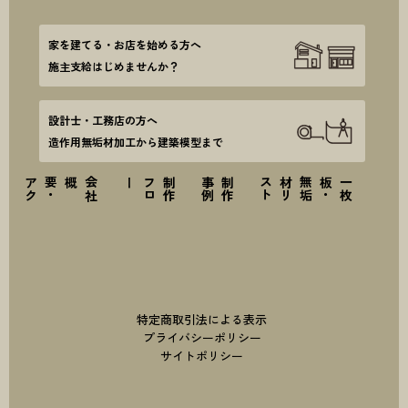
家を建てる・お店を始める方へ
施主支給はじめませんか？
設計士・工務店の方へ
造作用無垢材加工から建築模型まで
ス
会
社
概要
・
ア
ク
セ
ー
制
作
フ
ロ
例
制
作
事
ト
一
枚
板
・
無
垢
材
リ
ス
特定商取引法による表示
プライバシーポリシー
サイトポリシー