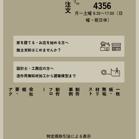
4356
月〜土曜 8:30〜17:00（日
曜・祝日休）
家を建てる・お店を始める方へ
施主支給はじめませんか？
設計士・工務店の方へ
造作用無垢材加工から建築模型まで
ス
会
社
概要
・
ア
ク
セ
ー
制
作
フ
ロ
例
制
作
事
ト
一
枚
板
・
無
垢
材
リ
ス
特定商取引法による表示