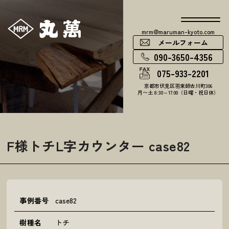
mrm@maruman-kyoto.com
メールフォーム
090-3650-4356
075-933-2201
京都市伏見区羽束師古川町306
月〜土 8:30～17:00（日曜・祝日休）
F様トチL字カウンター case82
事例番号
case82
樹種名
トチ