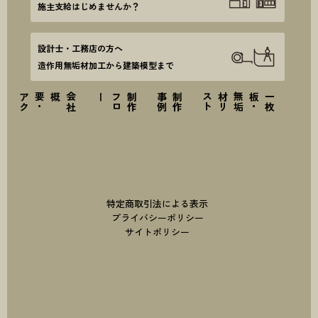
施主支給はじめませんか？
設計士・工務店の方へ
造作用無垢材加工から建築模型まで
ス
会
社
概要
・
ア
ク
セ
ー
制
作
フ
ロ
例
制
作
事
ト
一
枚
板
・
無
垢
材
リ
ス
特定商取引法による表示
プライバシーポリシー
サイトポリシー