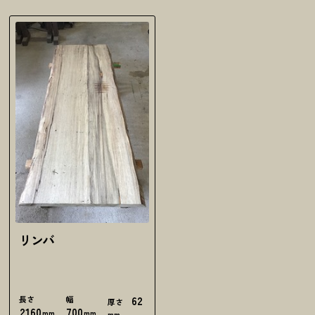
リンバ
長さ
幅
62
厚さ
2160
700
mm
mm
mm