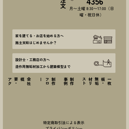
4356
月〜土曜 8:30〜17:00（日
曜・祝日休）
家を建てる・お店を始める方へ
施主支給はじめませんか？
設計士・工務店の方へ
造作用無垢材加工から建築模型まで
ス
会
社
概要
・
ア
ク
セ
ー
制
作
フ
ロ
例
制
作
事
ト
一
枚
板
・
無
垢
材
リ
ス
特定商取引法による表示
プライバシーポリシー