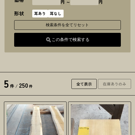
円 ～
円
形状
耳あり
耳なし
検索条件を全てリセット
この条件で検索する
5
250
全て表示
在庫ありのみ
件
/
件