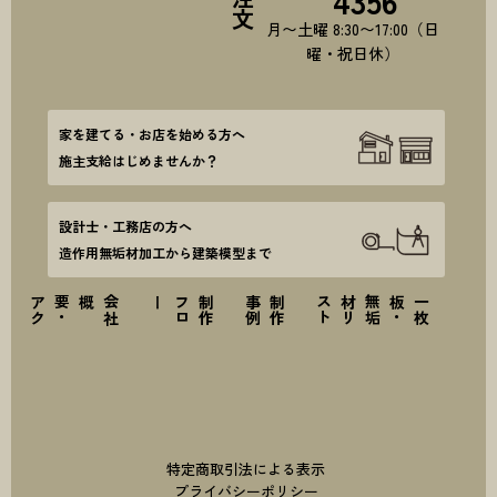
4356
月〜土曜 8:30〜17:00（日
曜・祝日休）
家を建てる・お店を始める方へ
施主支給はじめませんか？
設計士・工務店の方へ
造作用無垢材加工から建築模型まで
ス
会
社
概要
・
ア
ク
セ
ー
制
作
フ
ロ
例
制
作
事
ト
一
枚
板
・
無
垢
材
リ
ス
特定商取引法による表示
プライバシーポリシー