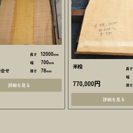
12000
長さ
mm
700
幅
mm
米桧
長
78
問合せ
厚さ
mm
770,000円
詳細を見る
厚
詳細を見る