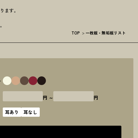
承ります。
す。
TOP
>
一枚板・無垢板リスト
ー
円 ～
円
耳あり
耳なし