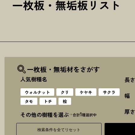
一枚板・無垢板リスト
一枚板・無垢材をさがす
人気樹種名
長
ウォルナット
クリ
ケヤキ
サクラ
幅
タモ
トチ
桧
厚
1
その他の樹種を選ぶ
合計
種選択中
検索条件を全てリセット