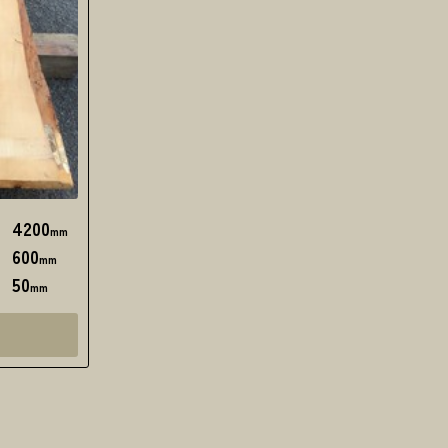
4200
さ
mm
600
幅
mm
50
さ
mm