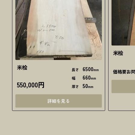
米桧
米桧
6500
長さ
mm
価格要お
660
幅
mm
550,000円
50
厚さ
mm
詳細を見る