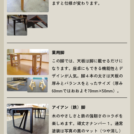
ますと仕様が変わります。
業用脚
この脚では、天板は脚に載せるだけに
なります。座卓にもできる機能性とデ
ザインが人気。脚４本の太さは天板の
厚みとバランスをとったサイズ（厚み
60mmではおおよそ70mm×50mm）。
アイアン（鉄）脚
木のやさしさと鉄の強靭さのコラボを
楽しめます。頑丈さナンバー１。通常
塗装は写真の黒のマット（つや消し）