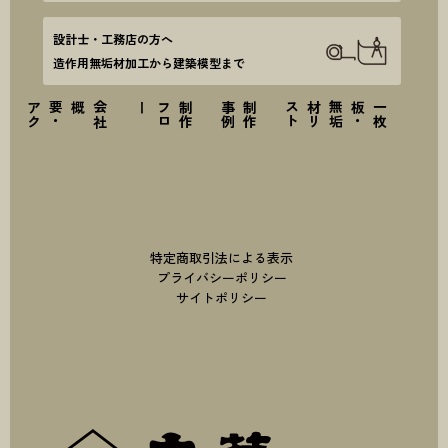
設計士・工務店の方へ
造作用無垢材加工から建築模型まで
ス
会
社
概要
・
ア
ク
セ
ー
制
作
フ
ロ
例
制
作
事
ト
一
枚
板
・
無
垢
材
リ
ス
特定商取引法による表示
プライバシーポリシー
サイトポリシー
株式会社丸萬