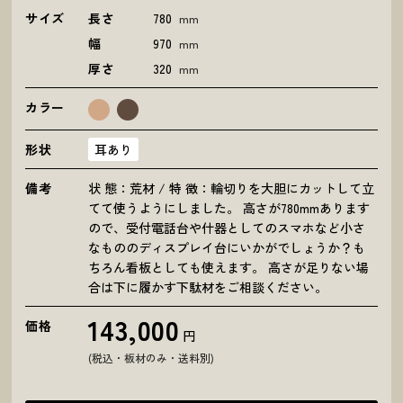
サイズ
長さ
780
mm
幅
970
mm
厚さ
320
mm
カラー
形状
耳あり
備考
状 態：荒材 / 特 徴：輪切りを大胆にカットして立
てて使うようにしました。 高さが780mmあります
ので、受付電話台や什器としてのスマホなど小さ
なもののディスプレイ台にいかがでしょうか？も
ちろん看板としても使えます。 高さが足りない場
合は下に履かす下駄材をご相談ください。
143,000
価格
円
(税込・板材のみ・送料別)