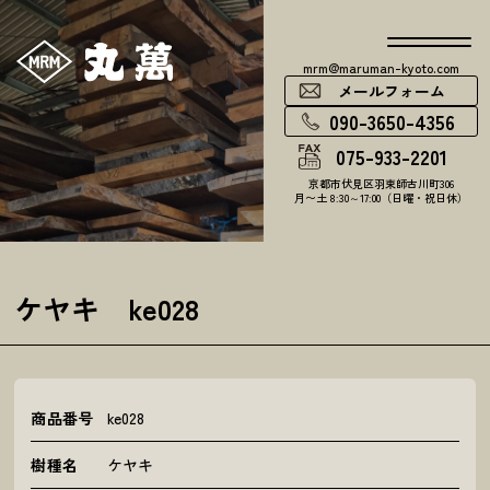
mrm@maruman-kyoto.com
メールフォーム
090-3650-4356
075-933-2201
京都市伏見区羽束師古川町306
月〜土 8:30～17:00（日曜・祝日休）
ケヤキ ke028
商品番号
ke028
樹種名
ケヤキ