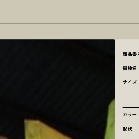
商品番
樹種名
サイズ
カラー
形状