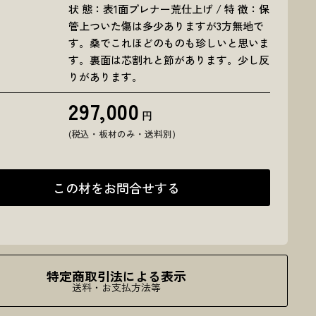
状 態：表1面プレナー荒仕上げ / 特 徴：保
管上ついた傷は多少ありますが3方無地で
す。桑でこれほどのものも珍しいと思いま
す。裏面は芯割れと節があります。少し反
りがあります。
297,000
円
(税込・板材のみ・送料別)
この材をお問合せする
特定商取引法による表示
送料・お支払方法等