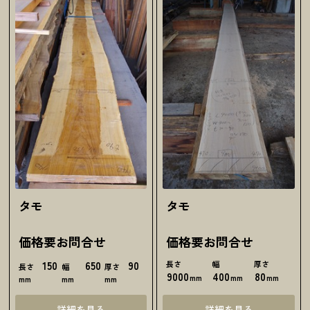
タモ
タモ
価格要お問合せ
価格要お問合せ
150
650
90
長さ
幅
厚さ
長さ
幅
厚さ
9000
400
80
mm
mm
mm
mm
mm
mm
詳細を見る
詳細を見る