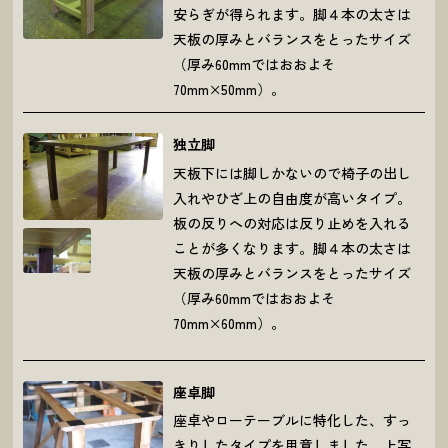
安らぎが得られます。脚４本の太さは
天板の厚みとバランスをとったサイズ
（厚み60mmではおおよそ
70mm×50mm）。
独立脚
天板下には脚しかないので椅子の出し
入れやひざ上の自由度が高いタイプ。
板の反りへの対応は反り止めを入れる
ことが多くなります。脚４本の太さは
天板の厚みとバランスをとったサイズ
（厚み60mmではおおよそ
70mm×60mm）。
座卓脚
座卓やローテーブルに特化した、すっ
きりしたタイプを用意しました。上写