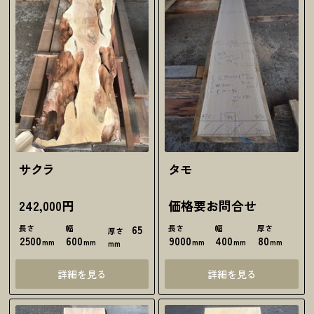
サクラ
タモ
242,000円
価格要お問合せ
長さ
幅
65
長さ
幅
厚さ
厚さ
2500
600
9000
400
80
mm
mm
mm
mm
mm
mm
詳細を見る
詳細を見る