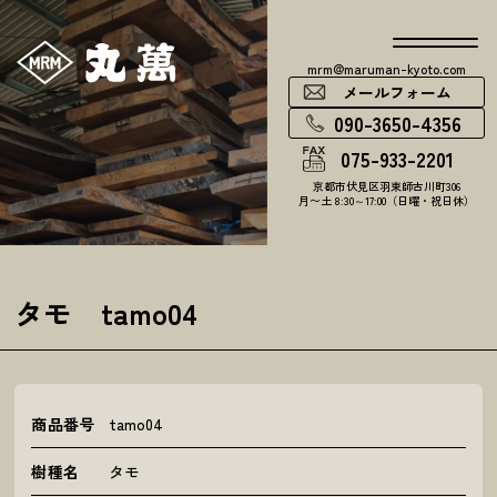
mrm@maruman-kyoto.com
メールフォーム
090-3650-4356
075-933-2201
京都市伏見区羽束師古川町306
月〜土 8:30～17:00（日曜・祝日休）
タモ tamo04
商品番号
tamo04
樹種名
タモ