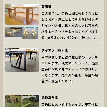
業用脚
この脚では、天板は脚に載せるだけに
なります。座卓にもできる機能性とデ
ザインが人気。脚４本の太さは天板の
厚みとバランスをとったサイズ（厚み
60mmではおおよそ70mm×50mm）。
アイアン（鉄）脚
木のやさしさと鉄の強靭さのコラボを
楽しめます。頑丈さナンバー１。通常
塗装は写真の黒のマット（つや消し）
となります。黒以外の色をご希望の場
合はご相談ください。
幕板あり脚
天板にビス止めするタイプ。安定性に