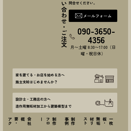
お問い合わせ・ご注文
問合せください。
メールフォーム
090-3650-
4356
月〜土曜 8:30〜17:00（日
曜・祝日休）
家を建てる・お店を始める方へ
施主支給はじめませんか？
設計士・工務店の方へ
造作用無垢材加工から建築模型まで
ス
会
社
概要
・
ア
ク
セ
ー
制
作
フ
ロ
例
制
作
事
ト
一
枚
板
・
無
垢
材
リ
ス