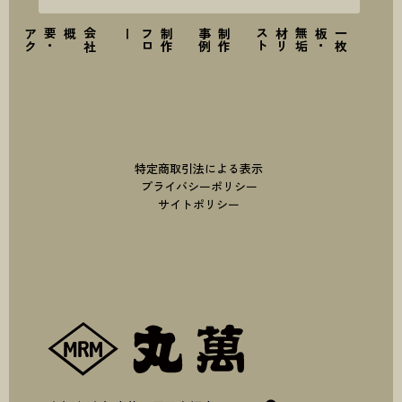
ス
会
社
概要
・
ア
ク
セ
ー
制
作
フ
ロ
例
制
作
事
ト
一
枚
板
・
無
垢
材
リ
ス
特定商取引法による表示
プライバシーポリシー
サイトポリシー
株式会社丸萬