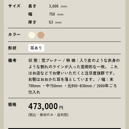
サイズ
長さ
3,600
mm
幅
750
mm
厚さ
53
mm
カラー
形状
耳あり
備考
状 態：荒プレナー / 特 徴：入り皮のような赤身の
ような割れのラインが入った芸術的な一枚。 これ
はお店などでお使いいただくと注目度抜群です。
右側はおおかた耳を落としています。 / 幅：末
790mm ・中750mm ・元890~830mm / 2000年ごろ
仕入れ
473,000
価格
円
(税込・板材のみ・送料別)