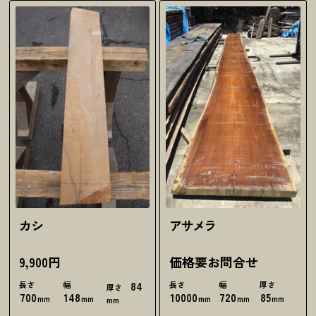
カシ
アサメラ
9,900円
価格要お問合せ
長さ
幅
84
長さ
幅
厚さ
厚さ
700
148
10000
720
85
mm
mm
mm
mm
mm
mm