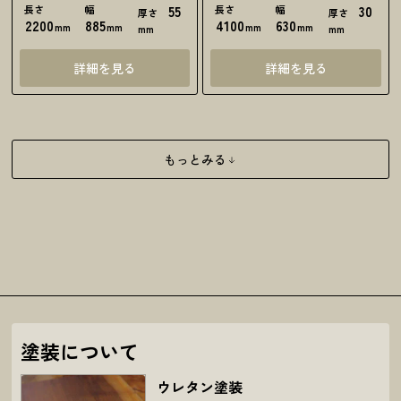
長さ
幅
55
長さ
幅
30
厚さ
厚さ
2200
885
4100
630
mm
mm
mm
mm
mm
mm
詳細を見る
詳細を見る
もっとみる
塗装について
ウレタン塗装