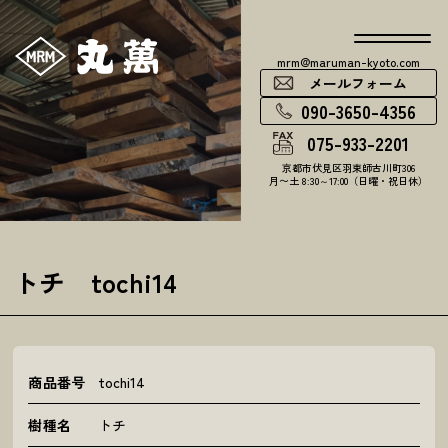
mrm@maruman-kyoto.com
メールフォーム
090-3650-4356
075-933-2201
京都市伏見区羽束師古川町306
月〜土 8:30～17:00（日曜・祝日休）
トチ tochi14
商品番号
tochi14
樹種名
トチ