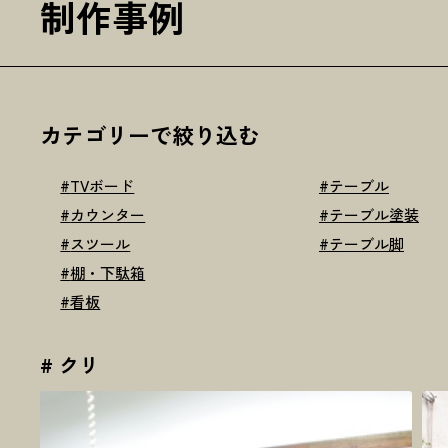
制作事例
カテゴリーで絞り込む
#
TVボード
#
テーブル
#
カウンター
#
テーブル塗装
#
スツール
#
テーブル脚
#
棚・下駄箱
#
看板
# クリ