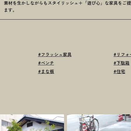
素材を生かしながらもスタイリッシュ＋「遊び心」な家具をご
ます。
#
フラッシュ家具
#
リフォ
#
ベンチ
#
下駄箱
#
まな板
#
住宅