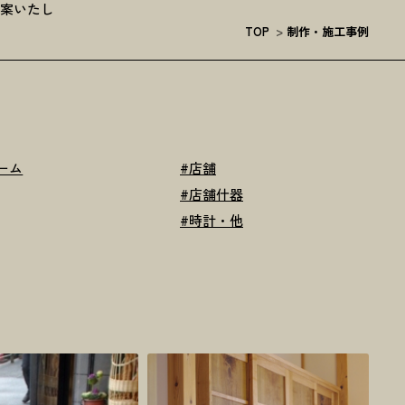
提案いたし
TOP
>
制作・施工事例
ーム
#
店舗
#
店舗什器
#
時計・他