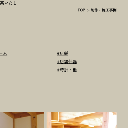
提案いたし
TOP
>
制作・施工事例
ーム
#
店舗
#
店舗什器
#
時計・他