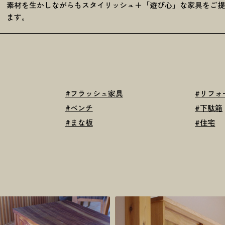
素材を生かしながらもスタイリッシュ＋「遊び心」な家具をご
ます。
#
フラッシュ家具
#
リフォ
#
ベンチ
#
下駄箱
#
まな板
#
住宅