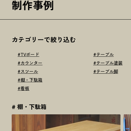
制作事例
カテゴリーで絞り込む
#
TVボード
#
テーブル
#
カウンター
#
テーブル塗装
#
スツール
#
テーブル脚
#
棚・下駄箱
#
看板
# 棚・下駄箱