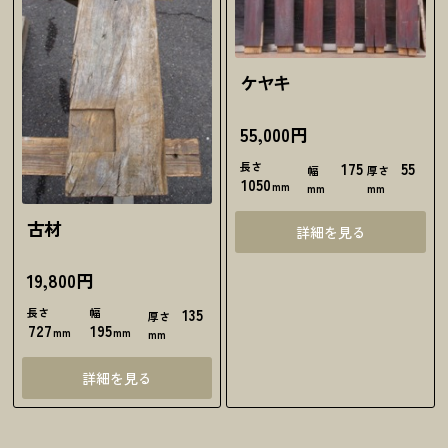
ケヤキ
55,000円
長さ
175
55
幅
厚さ
1050
mm
mm
mm
古材
詳細を見る
19,800円
長さ
幅
135
厚さ
727
195
mm
mm
mm
詳細を見る