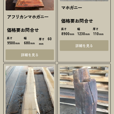
マホガニー
アフリカンマホガニー
価格要お問合せ
価格要お問合せ
長さ
幅
厚さ
8900
1230
110
mm
mm
mm
長さ
幅
60
厚さ
9500
680
mm
mm
mm
詳細を見る
詳細を見る