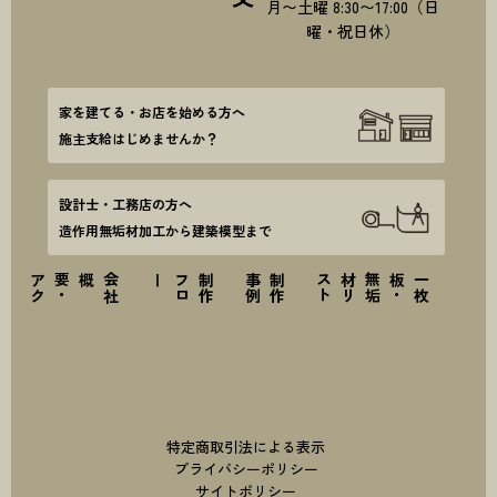
月〜土曜 8:30〜17:00（日
曜・祝日休）
家を建てる・お店を始める方へ
施主支給はじめませんか？
設計士・工務店の方へ
造作用無垢材加工から建築模型まで
ス
会
社
概要
・
ア
ク
セ
ー
制
作
フ
ロ
例
制
作
事
ト
一
枚
板
・
無
垢
材
リ
ス
特定商取引法による表示
プライバシーポリシー
サイトポリシー