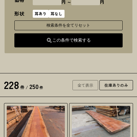
円 ～
円
形状
耳あり
耳なし
検索条件を全てリセット
この条件で検索する
228
250
全て表示
在庫ありのみ
件
/
件