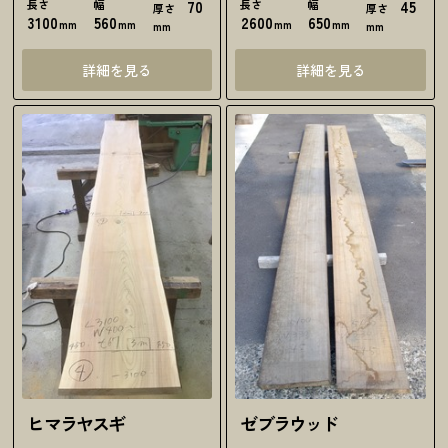
長さ
幅
70
長さ
幅
45
厚さ
厚さ
3100
560
2600
650
mm
mm
mm
mm
mm
mm
詳細を見る
詳細を見る
ヒマラヤスギ
ゼブラウッド