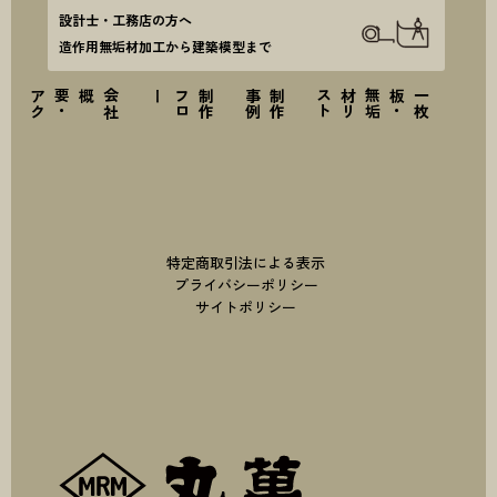
設計士・工務店の方へ
造作用無垢材加工から建築模型まで
ス
会
社
概要
・
ア
ク
セ
ー
制
作
フ
ロ
例
制
作
事
ト
一
枚
板
・
無
垢
材
リ
ス
特定商取引法による表示
プライバシーポリシー
サイトポリシー
株式会社丸萬