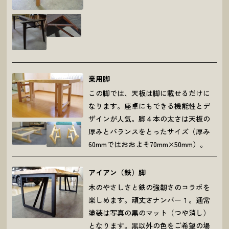
業用脚
この脚では、天板は脚に載せるだけに
なります。座卓にもできる機能性とデ
ザインが人気。脚４本の太さは天板の
厚みとバランスをとったサイズ（厚み
60mmではおおよそ70mm×50mm）。
アイアン（鉄）脚
木のやさしさと鉄の強靭さのコラボを
楽しめます。頑丈さナンバー１。通常
塗装は写真の黒のマット（つや消し）
となります。黒以外の色をご希望の場