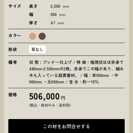
サイズ
長さ
2,500
mm
幅
900
mm
厚さ
47
mm
カラー
形状
耳なし
備考
状 態：プレナー仕上げ / 特 徴：幅現状ほぼ赤身で
480mmと500mmの2枚。赤身でこの幅があり、縮み
木も入っている超貴重材。 / 幅：末900mm ・中
900mm ・元900mm / 含 水：約〜19％
506,000
価格
円
(税込・板材のみ・送料別)
この材をお問合せする