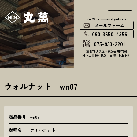
mrm@maruman-kyoto.com
メールフォーム
090-3650-4356
075-933-2201
京都市伏見区羽束師古川町306
月〜土 8:30～17:00（日曜・祝日休）
ウォルナット wn07
商品番号
wn07
樹種名
ウォルナット